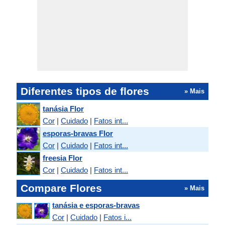
flor da respiração do bebê e ...
Violetas e Íris
Íris e Salva
Diferentes tipos de flores
» Mais
tanásia Flor
Cor
|
Cuidado
|
Fatos int...
Salva e Edelweiss
esporas-bravas Flor
Cor
|
Cuidado
|
Fatos int...
Edelweiss e Mimosa
freesia Flor
Cor
|
Cuidado
|
Fatos int...
Compare Flores
» Mais
Mimosa e Trevo
tanásia e esporas-bravas
Cor
|
Cuidado
|
Fatos i...
Trevo e Amarílis