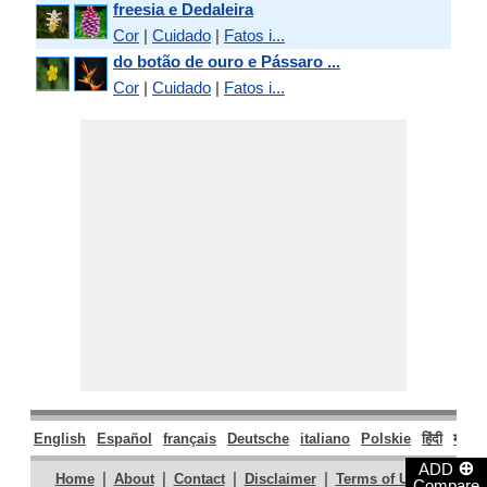
freesia e Dedaleira
Cor
|
Cuidado
|
Fatos i...
do botão de ouro e Pássaro ...
Amarílis e Rododendro
Cor
|
Cuidado
|
Fatos i...
Rododendro e Amaranto
Amaranto e Azevinho
Azevinho e azálea
azálea e Tomilho
English
Español
français
Deutsche
italiano
Polskie
हिंदी
मराठी
Tomilho e Dália
⊕
ADD
|
|
|
|
|
Home
About
Contact
Disclaimer
Terms of Use
Compare