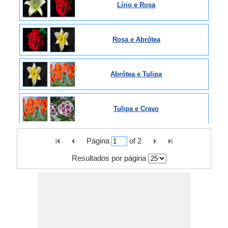
Lírio e Rosa
Rosa e Abrótea
Abrótea e Tulipa
Tulipa e Cravo
Página
of
2
Cravo e Esqueça-me não flor
Resultados por página
Esqueça-me não flor e amor-pe...
amor-perfeito e flor da respi...