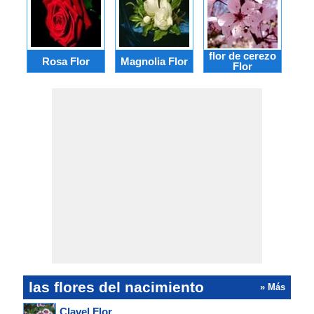
flor de cerezo
Rosa Flor
Magnolia Flor
Bí
Flor
las flores del nacimiento
» Más
Clavel Flor