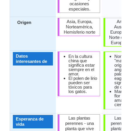
ocasiones
especiales.
Asia, Europa,
Americ
Origen
Norteamérica,
Australas
Hemisferio norte
Europa Cen
Norte de E
Europa ori
Datos
En la cultura
Nombre
china que
"margari
interesantes de
significa estar
origina a
siempre en el
anglosaj
amor.
palabra 
El polen de lirio
eage", q
pueden ser
significa
tóxicos para
de ojos".
los gatos.
Margarit
flor se a
amanecer
cierra en
Las plantas
Las plan
Esperanza de
perennes - una
perennes 
vida
planta que vive
planta que