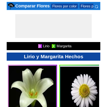
⌕
Comparar Flores
Flores por color
Flores para las 
×
Lirio
Margarita
X
X
Lirio y Margarita Hechos