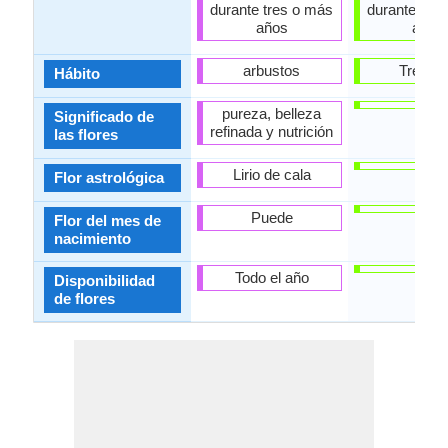
durante tres o más
durante tre
años
años
arbustos
Trepad
Hábito
pureza, belleza
Significado de
refinada y nutrición
las flores
Lirio de cala
Flor astrológica
Puede
Flor del mes de
nacimiento
Todo el año
Disponibilidad
de flores