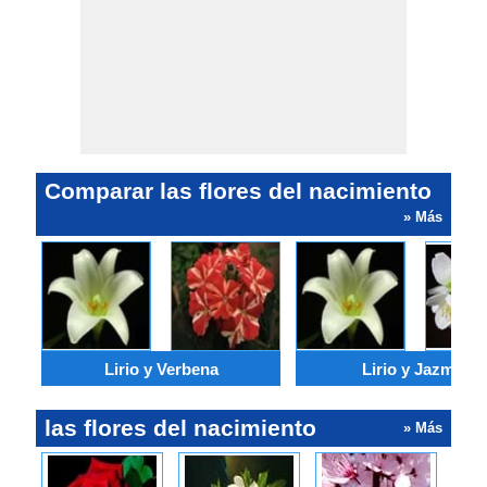
Comparar las flores del nacimiento
» Más
Lirio y Verbena
Lirio y Jazmín
las flores del nacimiento
» Más