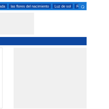
⌕
rada
las flores del nacimiento
Luz de sol
Riego
Magnoliops
×