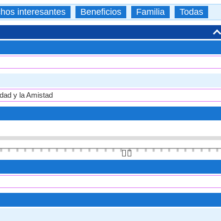
hos interesantes
Beneficios
Familia
Todas
cidad y la Amistad
👆🏻