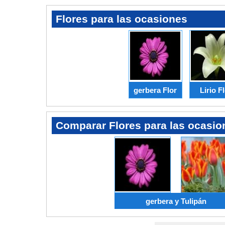
Flores para las ocasiones
gerbera Flor
Lirio F
Comparar Flores para las ocasio
gerbera y Tulipán