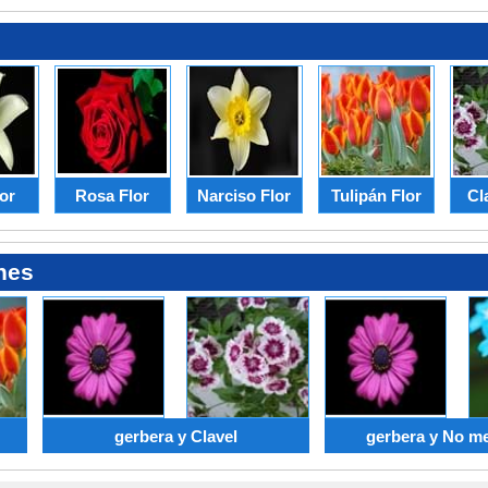
lor
Rosa Flor
Narciso Flor
Tulipán Flor
Cl
nes
gerbera y Clavel
gerbera y No me