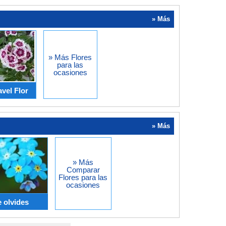
» Más
» Más Flores
para las
ocasiones
avel Flor
» Más
» Más
Comparar
Flores para las
ocasiones
 olvides