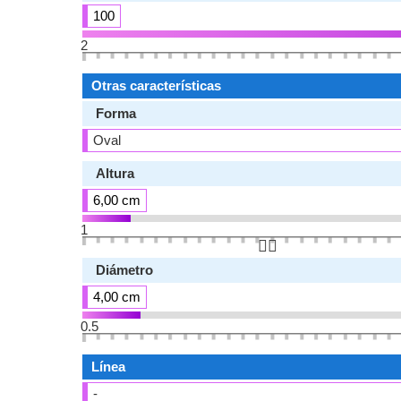
100
2
Otras características
Forma
Oval
Altura
6,00 cm
1
👆🏻
Diámetro
4,00 cm
0.5
Línea
-