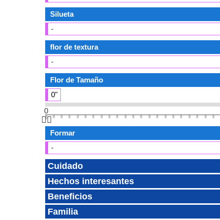
Silueta
-
flor de textura
-
Flor de Tamaño
0"
0
👆🏻
Formar
-
Cuidado
Hechos interesantes
Beneficios
Familia