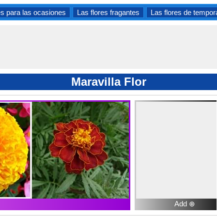
es para las ocasiones
Las flores fragantes
Las flores de tempo
Maravilla Flor
Add ⊕