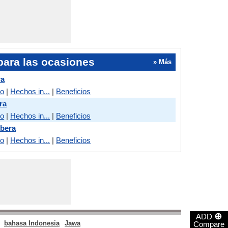
para las ocasiones
» Más
ra
do
|
Hechos in...
|
Beneficios
ra
do
|
Hechos in...
|
Beneficios
rbera
do
|
Hechos in...
|
Beneficios
⊕
ADD
bahasa Indonesia
Jawa
Compare