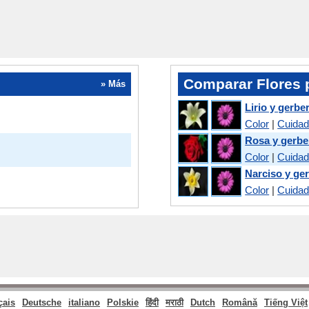
Comparar Flores 
» Más
Lirio y gerbe
Color
|
Cuida
Rosa y gerbe
Color
|
Cuida
Narciso y ge
Color
|
Cuida
çais
Deutsche
italiano
Polskie
हिंदी
मराठी
Dutch
Română
Tiếng Việt