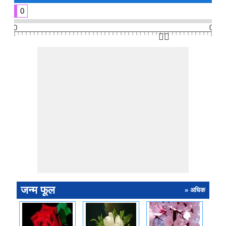
0
0
0
👆🏻
जन्म फूल
» अधिक