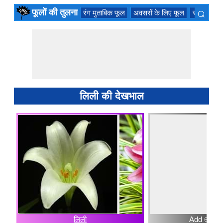
⌕
फूलों की तुलना
रंग मुताबिक फूल
अवसरों के लिए फूल
सुगंधित फू
×
लिली की देखभाल
लिली
Add ⊕