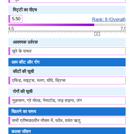
मिट्टी का पीएच
5.50
Rank: 8 (Overall)
4.5
7.5
👆🏻
आवश्यक उर्वरक
चूने के पत्थर
आम कीट और रोग
कीटों की सूची
एफिड, माइट्स, स्लग, घोंघे, थ्रिप्स
रोगों की सूची
नुक़सान, ग्रे मोल्ड, नेमाटोड, जड़ सड़ना, जंग
खिलने का समय
सभी ग्रीष्मकालीन मौसम में, फॉल, वसंत ऋतु
कलश जीवन