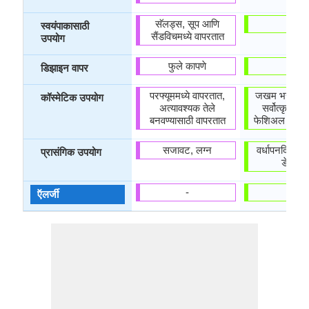
सॅलड्स, सूप आणि
-
स्वयंपाकासाठी
सैंडविचमध्ये वापरतात
उपयोग
फुले कापणे
-
डिझाइन वापर
परफ्यूममध्ये वापरतात,
जखम भरून येण
कॉस्मेटिक उपयोग
अत्यावश्यक तेले
सर्वोत्कृष्ट, चे
बनवण्यासाठी वापरतात
फेशिअल नंतर 
सजावट, लग्न
वर्धापनदिन, व्ह
प्रासंगिक उपयोग
डे, लग्
-
-
ऍलर्जी