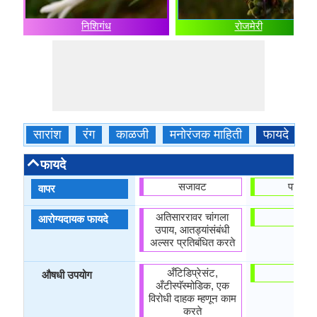
निशिगंध
रोजमेरी
सारांश
रंग
काळजी
मनोरंजक माहिती
फायदे
क
फायदे
सजावट
पाककृत
वापर
अतिसाररावर चांगला
-
आरोग्यदायक फायदे
उपाय, आतड्यांसंबंधी
अल्सर प्रतिबंधित करते
अँटिडिप्रेसंट,
-
औषधी उपयोग
अँटीस्पॅस्मोडिक, एक
विरोधी दाहक म्हणून काम
करते