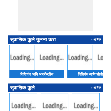
सुवासिक फुले तुलना करा
» अधिक
निशिगंध आणि अमरील्लीस
निशिगंध आणि ऱ्होडोडेंड्रॉ
सुवासिक फुले
» अधिक