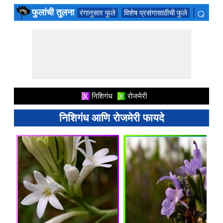
⌕
फुलांची तुलना
रंगानुसार फुले
विशेष प्रसंगासाठीची फुले
सुवासिक फ
×
निशिगंध
रोजमेरी
X
X
निशिगंध आणि रोजमेरी फायदे