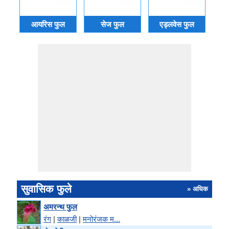
आयरिस फुल
सेज फुल
एड्लवेस फुल
क
सुवासिक फुले
» अधिक
अमरन्थ फुल
रंग
|
काळजी
|
मनोरंजक म...