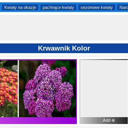
Kwiaty na okazje
pachnące kwiaty
sezonowe kwiaty
Naro
Krwawnik Kolor
Add ⊕