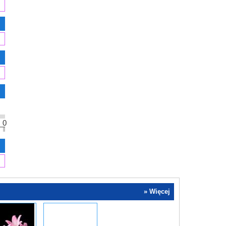
0
» Więcej