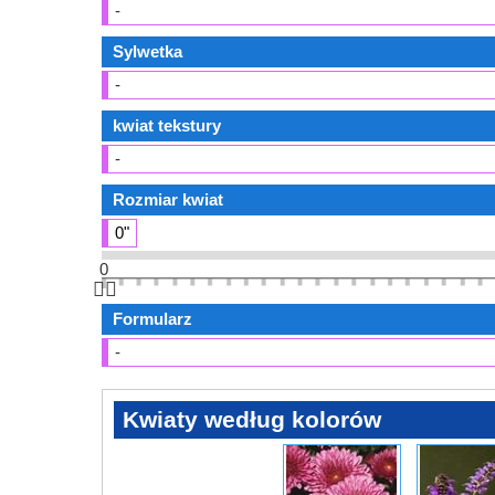
-
Sylwetka
-
kwiat tekstury
-
Rozmiar kwiat
0"
0
👆🏻
Formularz
-
Kwiaty według kolorów