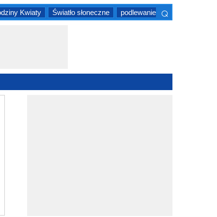
⌕
dziny Kwiaty
Światło słoneczne
podlewanie
Magnoliopsida
×