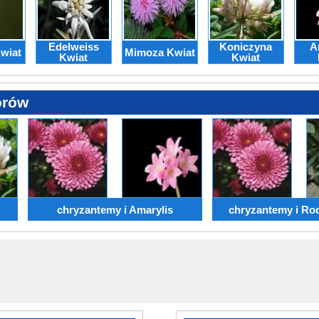
Edelweiss
Koniczyna
A
Kwiat
Mimoza Kwiat
Kwiat
Kwiat
orów
chryzantemy i Amarylis
chryzantemy i Ro