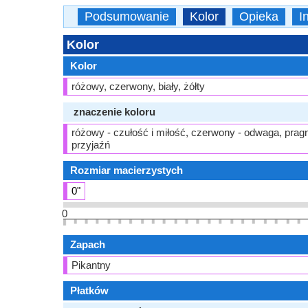
Podsumowanie
Kolor
Opieka
I
Kolor
Kolor
różowy, czerwony, biały, żółty
znaczenie koloru
różowy - czułość i miłość, czerwony - odwaga, pragnie
przyjaźń
Rozmiar macierzystych
0"
0
Zapach
Pikantny
Płatków