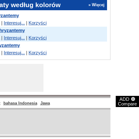
aty według kolorów
» Więcej
ryzantemy
a
|
Interesuj...
|
Korzyści
chryzantemy
a
|
Interesuj...
|
Korzyści
ryzantemy
a
|
Interesuj...
|
Korzyści
⊕
ADD
t
bahasa Indonesia
Jawa
Compare