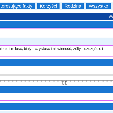
nteresujące fakty
Korzyści
Rodzina
Wszystko
nie i miłość, biały - czystość i niewinność, żółty - szczęście i
👆🏻