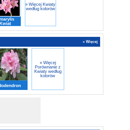
» Więcej Kwiaty
według kolorów
marylis
Kwiat
» Więcej
» Więcej
Porównanie z
Kwiaty według
kolorów
dodendron