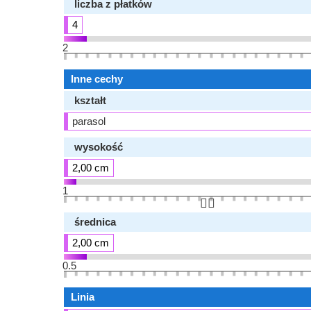
liczba z płatków
4
2
Inne cechy
kształt
parasol
wysokość
2,00 cm
1
👆🏻
średnica
2,00 cm
0.5
Linia