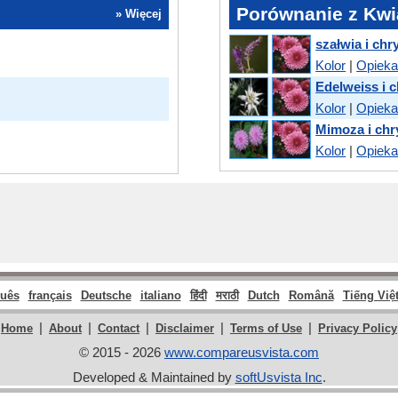
Porównanie z Kwi
» Więcej
szałwia i ch
Kolor
|
Opiek
Edelweiss i 
Kolor
|
Opiek
Mimoza i ch
Kolor
|
Opiek
guês
français
Deutsche
italiano
हिंदी
मराठी
Dutch
Română
Tiếng Việ
|
|
|
|
|
Home
About
Contact
Disclaimer
Terms of Use
Privacy Policy
© 2015 - 2026
www.compareusvista.com
Developed & Maintained by
softUsvista Inc
.