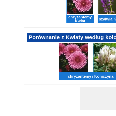
chryzantemy
szałwia 
Kwiat
Porównanie z Kwiaty według kol
chryzantemy i Koniczyna