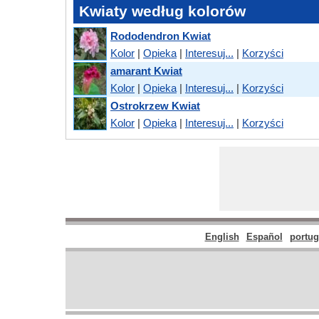
Kwiaty według kolorów
Rododendron Kwiat
Kolor
|
Opieka
|
Interesuj...
|
Korzyści
amarant Kwiat
Kolor
|
Opieka
|
Interesuj...
|
Korzyści
Ostrokrzew Kwiat
Kolor
|
Opieka
|
Interesuj...
|
Korzyści
English
Español
portu