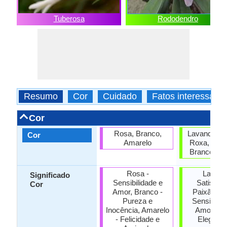
Tuberosa
Rododendro
Resumo
Cor
Cuidado
Fatos interessant
Cor
Rosa, Branco,
Lavanda, La
Cor
Amarelo
Roxa, Verm
Branco, Am
Rosa -
Laranja
Significado
Sensibilidade e
Satisfaç
Cor
Amor, Branco -
Paixão, R
Pureza e
Sensibilid
Inocência, Amarelo
Amor, Ro
- Felicidade e
Elegânci