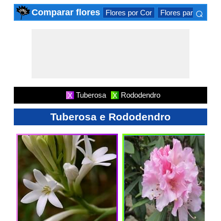
⌕
Comparar flores
Flores por Cor
Flores para Occas
×
Tuberosa
Rododendro
X
X
Tuberosa e Rododendro