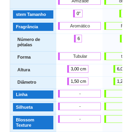
Amizade
orgulh
0"
0"
stem Tamanho
Aromático
Floral
Fragrância
6
5
Número de
pétalas
Tubular
tigela
Forma
3,00 cm
6,00 c
Altura
1,50 cm
1,25 c
Diâmetro
-
-
Linha
-
-
Silhueta
-
-
Blossom
Texture