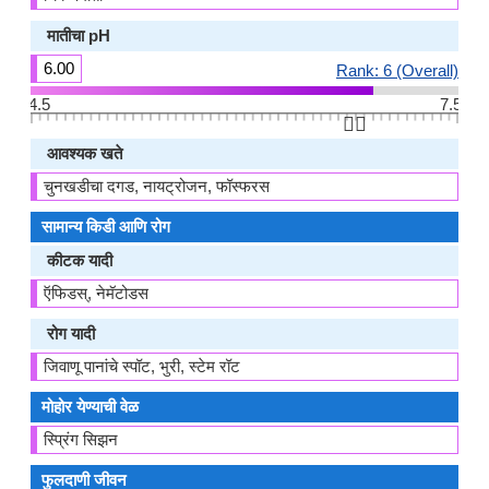
मातीचा pH
6.00
Rank: 6 (Overall)
4.5
7.5
👆🏻
आवश्यक खते
चुनखडीचा दगड, नायट्रोजन, फॉस्फरस
सामान्य किडी आणि रोग
कीटक यादी
ऍफिडस्, नेमॅटोडस
रोग यादी
जिवाणू पानांचे स्पॉट, भुरी, स्टेम रॉट
मोहोर येण्याची वेळ
स्प्रिंग सिझन
फुलदाणी जीवन