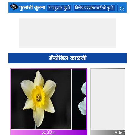
⌕
फुलांची तुलना
रंगानुसार फुले
विशेष प्रसंगासाठीची फुले
सुवासिक फ
×
डॅफोडिल काळजी
डॅफोडिल
Add ⊕