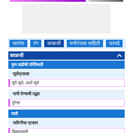
सारांश
रंग
काळजी
मनोरंजक माहिती
फायदे
क
काळजी
पुष्प वाढीची परिस्थिती
सूर्यप्रकाश
पूर्ण सूर्य, अर्धा सूर्य
पाणी देण्याची पद्धत
पुरेसा
माती
जमिनीचा प्रकार
चिकणमाती