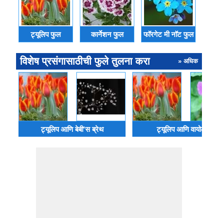
ट्यूलिप फुल
कार्नेशन फुल
फॉरगेट मी नॉट फुल
विशेष प्रसंगासाठीची फुले तुलना करा
» अधिक
ट्यूलिप आणि बेबी'स ब्रेथ
ट्यूलिप आणि वायोलेटस