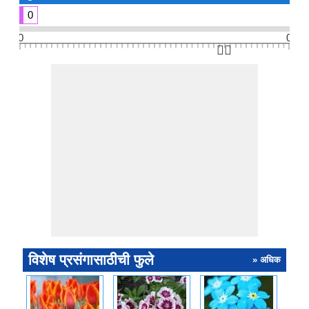
0
0
0
👆🏻
विशेष प्रसंगासाठीची फुले
» अधिक