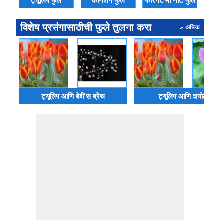
ट्यूलिप फुल
कार्नेशन फुल
फॉरगेट मी नॉट फुल
विशेष प्रसंगासाठीची फुले तुलना करा
» अधिक
ट्यूलिप आणि बेबी'स ब्रेथ
ट्यूलिप आणि वायोलेटस