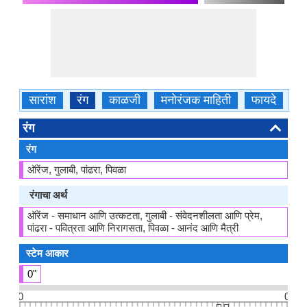
सारांश
रंग
काळजी
मनोरंजक माहिती
फायदे
क
रंग
रंग
ऑरेंज, गुलाबी, पांढरा, पिवळा
रंगाचा अर्थ
ऑरेंज - समाधान आणि उत्कटता, गुलाबी - संवेदनशीलता आणि प्रेम,
पांढरा - पवित्रता आणि निरागसता, पिवळा - आनंद आणि मैत्री
स्टेम आकार
0"
0
0