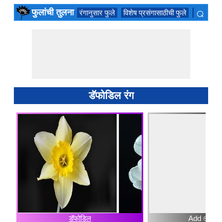
⌕
फुलांची तुलना
रंगानुसार फुले
विशेष प्रसंगासाठीची फुले
सुवासिक फ
×
डॅफोडिल रंग
डॅफोडिल
Add ⊕