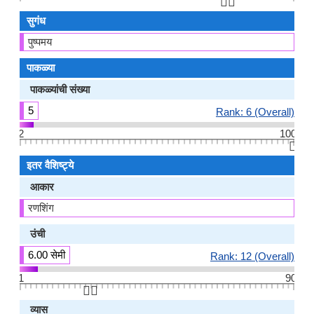
👆🏻
सुगंध
पुष्पमय
पाकळ्या
पाकळ्यांची संख्या
5
Rank: 6 (Overall)
2
100
👆🏻
इतर वैशिष्ट्ये
आकार
रणशिंग
उंची
6.00 सेमी
Rank: 12 (Overall)
1
90
👆🏻
व्यास