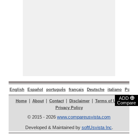
English
Español
português
français
Deutsche
italiano
Polski
⊕
ADD
|
|
|
|
|
Home
About
Contact
Disclaimer
Terms of Use
Compare
Privacy Policy
© 2015 - 2026
www.compareusvista.com
Developed & Maintained by
softUsvista Inc
.