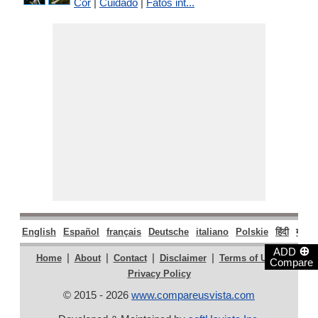
Cor
|
Cuidado
|
Fatos int...
English
Español
français
Deutsche
italiano
Polskie
हिंदी
मराठी
⊕
ADD
|
|
|
|
|
Home
About
Contact
Disclaimer
Terms of Use
Compare
Privacy Policy
© 2015 - 2026
www.compareusvista.com