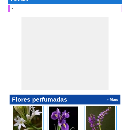
-
Flores perfumadas
» Mais