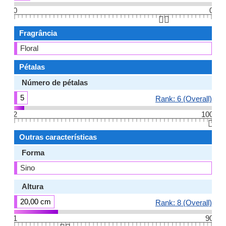
0
0
👆🏻
Fragrância
Floral
Pétalas
Número de pétalas
5
Rank: 6 (Overall)
2
100
👆🏻
Outras características
Forma
Sino
Altura
20,00 cm
Rank: 8 (Overall)
1
90