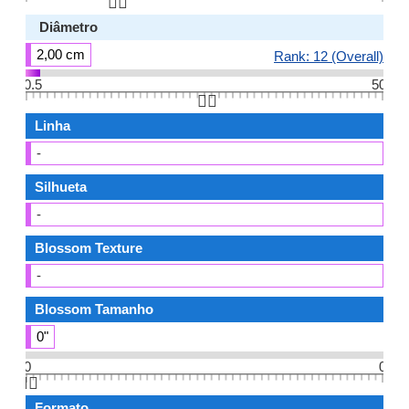
👆🏻
Diâmetro
2,00 cm
Rank: 12 (Overall)
0.5
50
👆🏻
Linha
-
Silhueta
-
Blossom Texture
-
Blossom Tamanho
0"
0
0
👆🏻
Formato