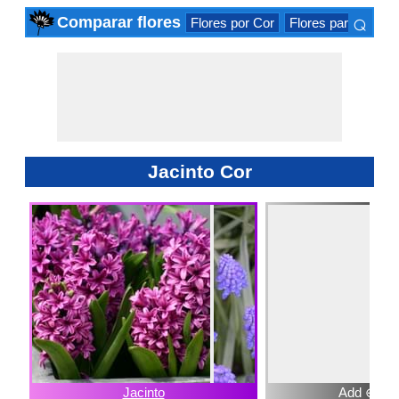
⌕
Comparar flores
Flores por Cor
Flores para Occas
×
Jacinto Cor
Jacinto
Add ⊕