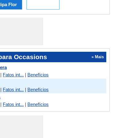
lipa Flor
para Occasions
» Mais
era
|
Fatos int...
|
Benefícios
|
Fatos int...
|
Benefícios
a
|
Fatos int...
|
Benefícios