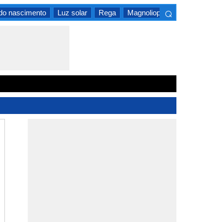
⌕
 do nascimento
Luz solar
Rega
Magnoliopsida
×