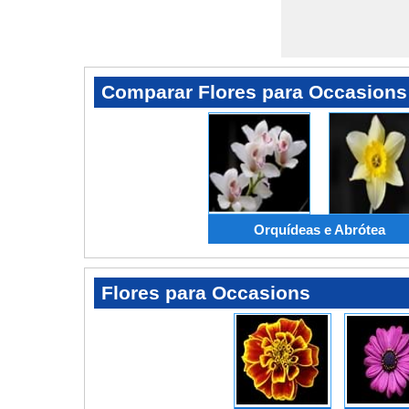
Comparar Flores para Occasions
Orquídeas e Abrótea
Flores para Occasions