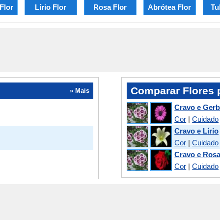
Flor
Lírio Flor
Rosa Flor
Abrótea Flor
Tu
Comparar Flores 
» Mais
Cravo e Gerb
Cor
|
Cuidado
Cravo e Lírio
Cor
|
Cuidado
Cravo e Ros
Cor
|
Cuidado