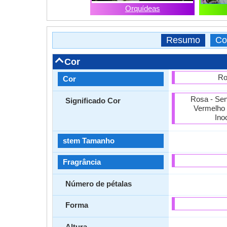
Orquídeas
Resumo
Co
Cor
Ro
Cor
Rosa - Sen
Significado Cor
Vermelho 
Ino
stem Tamanho
Fragrância
Número de pétalas
Forma
Altura