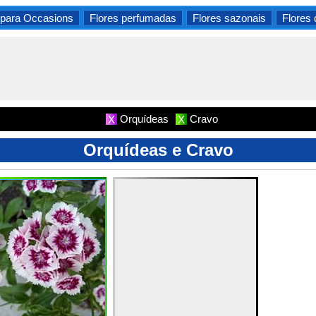
 para Occasions
Flores perfumadas
Flores sazonais
Flores
Orquídeas
Cravo
X
X
Orquídeas e Cravo