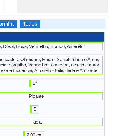
amília
Todos
, Rosa, Roxa, Vermelho, Branco, Amarelo
peridade e Otimismo, Rosa - Sensibilidade e Amor,
cia e orgulho, Vermelho - coragem, desejo e amor,
reza e Inocência, Amarelo - Felicidade e Amizade
0"
Picante
5
tigela
2,00 cm