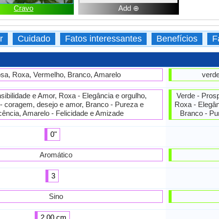
Cravo
Add ⊕
r
Cuidado
Fatos interessantes
Benefícios
F
sa, Roxa, Vermelho, Branco, Amarelo
verde
sibilidade e Amor, Roxa - Elegância e orgulho,
Verde - Pros
- coragem, desejo e amor, Branco - Pureza e
Roxa - Elegân
cência, Amarelo - Felicidade e Amizade
Branco - Pu
0"
Aromático
3
Sino
2,00 cm